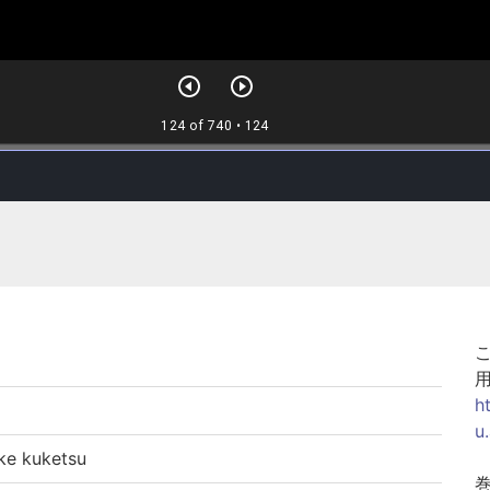
h
u
 kuketsu