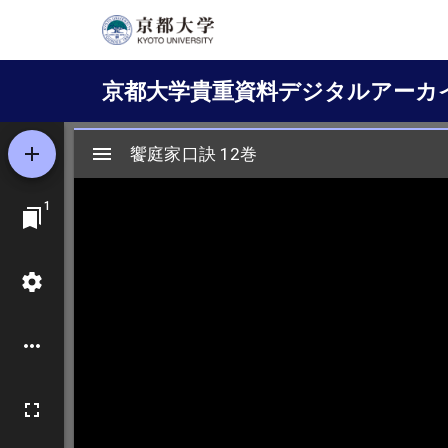
メ
イ
Main
ン
京都大学貴重資料デジタルアーカ
コ
navigation
ン
テ
ン
ツ
に
移
動