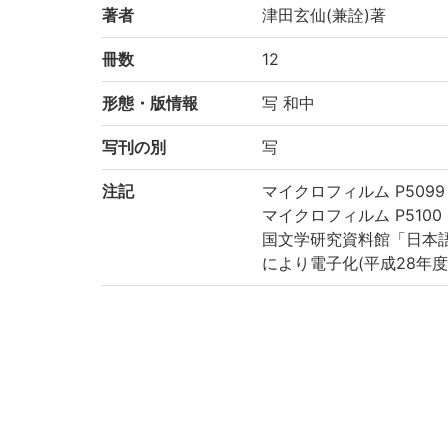
著者
津田玄仙(兼詮)著
冊数
12
形態・版情報
写 和中
写刊の別
写
注記
マイクロフィルム P5099 
マイクロフィルム P5100 
国文学研究資料館「日本
により電子化(平成28年度
請求記号
ア/11
登録番号
183369
作成年度
2016
権利関係