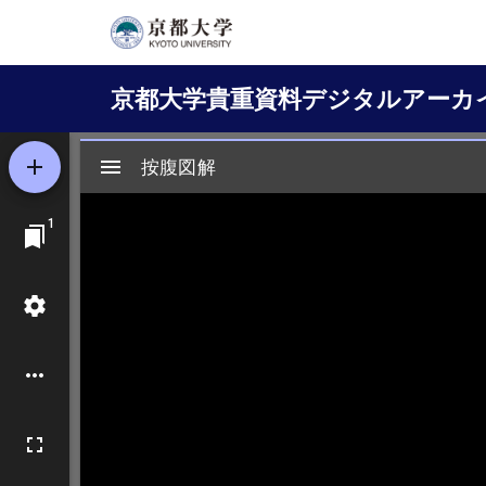
メ
イ
Main
ン
京都大学貴重資料デジタルアーカ
コ
navigation
ン
テ
ン
ツ
に
移
動