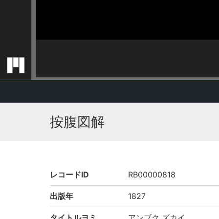
按腹図解
レコードID
RB00000818
出版年
1827
タイトルヨミ
アンブク ズカイ