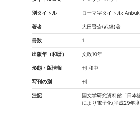
別タイトル
ローマ字タイトル: Anbuku 
著者
大田晋斎(武経)著
冊数
1
出版年（和暦）
文政10年
形態・版情報
刊 和中
写刊の別
刊
注記
国文学研究資料館「日本
により電子化(平成29年度
請求記号
ア/38
登録番号
183396