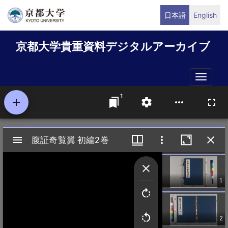
メ
日本語
English
イ
ン
京都大学貴重資料デジタルアーカイブ
コ
ン
テ
Toggle
ン
naviga
ツ
に
移
動