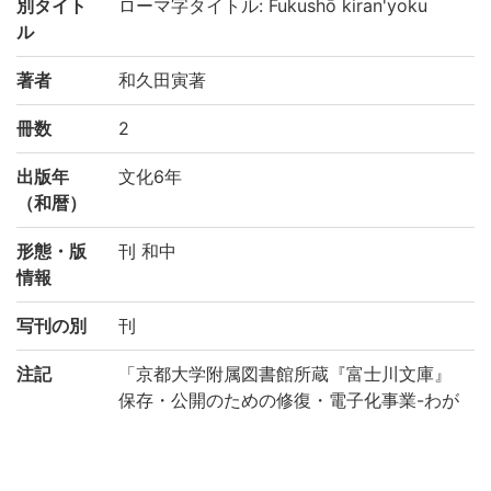
別タイト
ローマ字タイトル: Fukushō kiran'yoku
ル
著者
和久田寅著
冊数
2
出版年
文化6年
（和暦）
形態・版
刊 和中
情報
写刊の別
刊
注記
「京都大学附属図書館所蔵『富士川文庫』
保存・公開のための修復・電子化事業-わが
国の医学の歴史を俯瞰する研究基盤構築の
ために-(機能強化経費)」により電子化(平成
29年度)