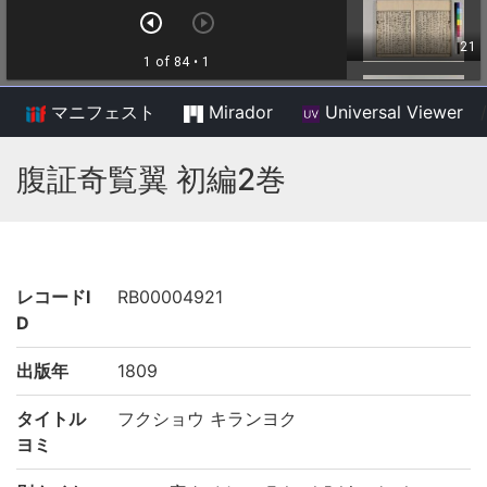
マニフェスト
Mirador
Universal Viewer
/
腹証奇覧翼 初編2巻
レコードI
RB00004921
D
出版年
1809
タイトル
フクショウ キランヨク
ヨミ