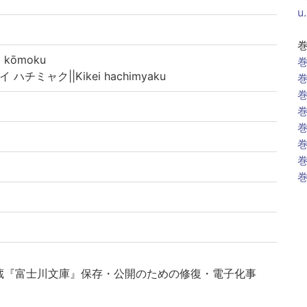
u
kōmoku
巻
 ハチミャク||Kikei hachimyaku
巻
巻
巻
巻
巻
巻
巻
蔵『富士川文庫』保存・公開のための修復・電子化事
俯瞰する研究基盤構築のために-(機能強化経費)」によ