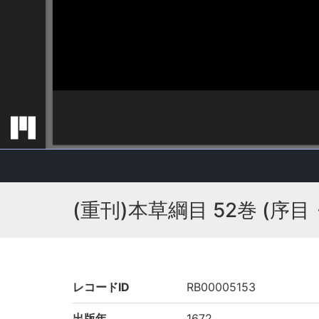
(重刊)本草綱目 52巻 (序目
レコードID
RB00005153
出版年
1672