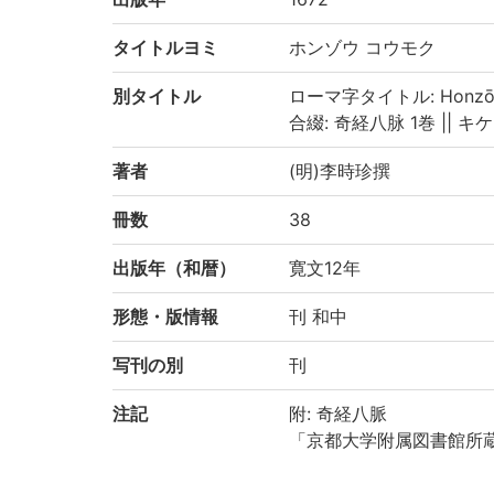
タイトルヨミ
ホンゾウ コウモク
別タイトル
ローマ字タイトル: Honzō 
合綴: 奇経八脉 1巻 || キケイ
著者
(明)李時珍撰
冊数
38
出版年（和暦）
寛文12年
形態・版情報
刊 和中
写刊の別
刊
注記
附: 奇経八脈
「京都大学附属図書館所
業-わが国の医学の歴史を
り電子化(平成29年度)