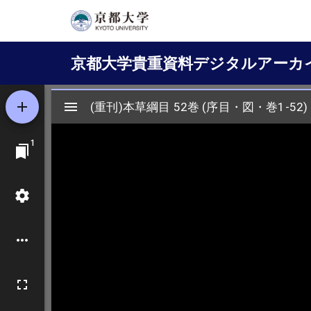
メ
イ
Main
ン
京都大学貴重資料デジタルアーカ
コ
navigation
ン
テ
ン
ツ
に
移
動