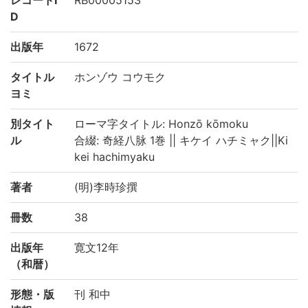
D
出版年
1672
タイトル
ホンゾウ コウモク
ヨミ
別タイト
ローマ字タイトル: Honzō kōmoku
ル
合綴: 奇経八脉 1巻 || キケイ ハチミャク||Ki
kei hachimyaku
著者
(明)李時珍撰
冊数
38
出版年
寛文12年
（和暦）
形態・版
刊 和中