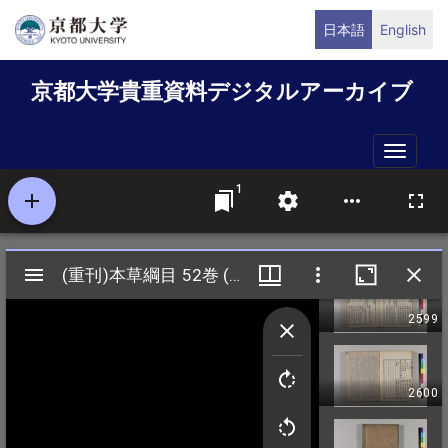
メ
日本語
English
イ
ン
京都大学貴重資料デジタルアーカイブ
コ
ン
テ
Toggle
ン
naviga
ツ
に
移
動