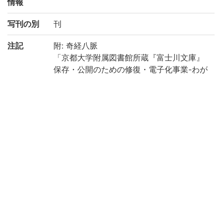
情報
写刊の別
刊
注記
附: 奇経八脈
「京都大学附属図書館所蔵『富士川文庫』
保存・公開のための修復・電子化事業-わが
国の医学の歴史を俯瞰する研究基盤構築の
ために-(機能強化経費)」により電子化(平成
29年度)
請求記号
ホ/43
登録番号
186848
作成年度
2017
権利関係