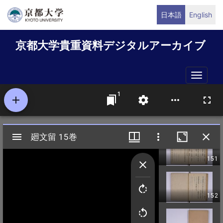
メ
日本語
English
イ
ン
京都大学貴重資料デジタルアーカイブ
コ
ン
テ
Toggle
ン
naviga
ツ
に
移
動