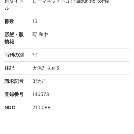
別タイト
ローマ字タイトル: Kaibun no tome
ル
冊数
15
形態・版
写 和中
情報
写刊の別
写
注記
天保7-弘化5
請求記号
3/カ/1
登録番号
146573
NDC
210.088
KSH
日本史
史料