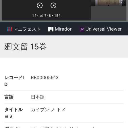
マニフェスト
Mirador
Universal Viewer
/
廻文留 15巻
レコードI
RB00005913
D
言語
日本語
タイトル
カイブン ノ トメ
ヨミ