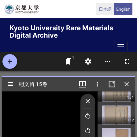
Skip
日本語
English
to
main
Kyoto University Rare Materials
content
Digital Archive
Toggle
naviga