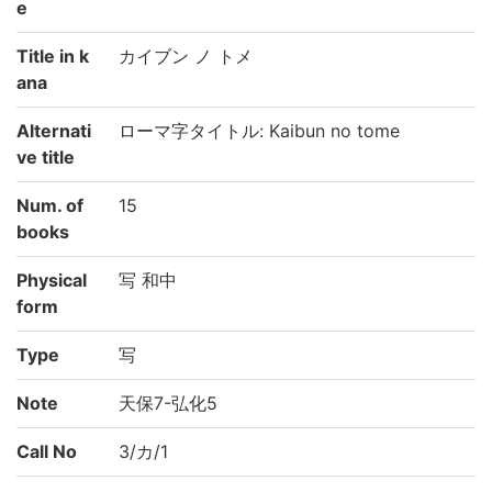
e
Title in k
カイブン ノ トメ
ana
Alternati
ローマ字タイトル: Kaibun no tome
ve title
Num. of
15
books
Physical
写 和中
form
Type
写
Note
天保7-弘化5
Call No
3/カ/1