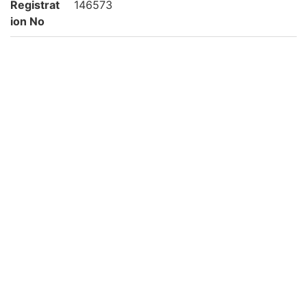
Registrat
146573
ion No
NDC
210.088
KSH
日本史
史料
Creation
2002
year
List No
平松-0101
Rights
Guide for
https://rmda.kulib.kyoto-u.ac.jp/en/reuse
Content