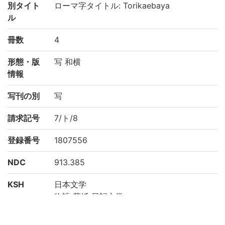
別タイト
ローマ字タイトル: Torikaebaya
ル
冊数
4
形態・版
写 和横
情報
写刊の別
写
請求記号
7/ト/8
登録番号
1807556
NDC
913.385
KSH
日本文学
物語 草紙 日記文学
作成年度
2002