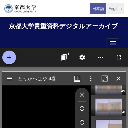
メ
日本語
English
イ
ン
京都大学貴重資料デジタルアーカイブ
コ
ン
テ
Toggle
ン
naviga
ツ
に
移
動