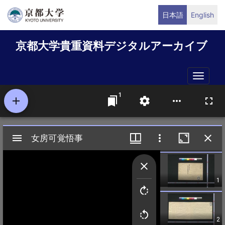
メ
日本語
English
イ
ン
京都大学貴重資料デジタルアーカイブ
コ
ン
テ
Toggle
ン
naviga
ツ
に
移
動