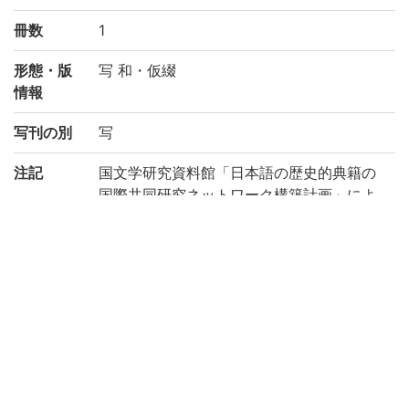
冊数
1
形態・版
写 和・仮綴
情報
写刊の別
写
注記
国文学研究資料館「日本語の歴史的典籍の
国際共同研究ネットワーク構築計画」によ
り電子化(令和元年度)
請求記号
中院/IV/36
登録番号
947477
リストNO
168
権利関係