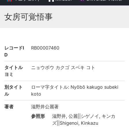
女房可覚悟事
レコードI
RB00007460
D
タイトル
ニョウボウ カクゴ スベキ コト
ヨミ
別タイト
ローマ字タイトル: Nyōbō kakugo subeki
ル
koto
著者
滋野井公麗著
参照形
滋野井, 公麗||シゲノイ, キンカ
ズ||Shigenoi, Kinkazu