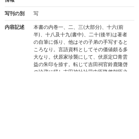
写刊の別
写
内容記述
本書の内巻一、二、三(大部分)、十六(前
半)、十八及十九(書中)、二十(後半)は著者
の自筆に係り、他はその子弟の手写すると
ころなり。言語資料としてその価値頗る多
大なり。伏原家珍襲にして、伏原定□青雲
益の朱印を捺す。転じて吉田祠官鈴鹿隆啓
の珍蔵に帰し吉田神社社司中臣隆啓朝臣之
章及び鈴鹿氏の朱印を捺す。(出典: 鈴鹿目
録上巻 p.73)
注記
清原宣賢筆
請求記号
1-63/シ/6貴
登録番号
168508
98068