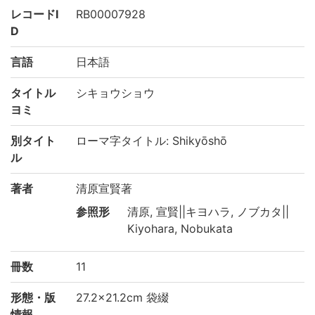
レコードI
RB00007928
D
言語
日本語
タイトル
シキョウショウ
ヨミ
別タイト
ローマ字タイトル: Shikyōshō
ル
著者
清原宣賢著
参照形
清原, 宣賢||キヨハラ, ノブカタ||
Kiyohara, Nobukata
冊数
11
形態・版
27.2×21.2cm 袋綴
情報