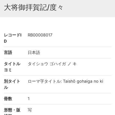
大将御拝賀記/度々
レコードI
RB00008017
D
言語
日本語
タイトル
タイショウ ゴハイガ ノ キ
ヨミ
別タイト
ローマ字タイトル: Taishō gohaiga no ki
ル
冊数
1
形態・版
写