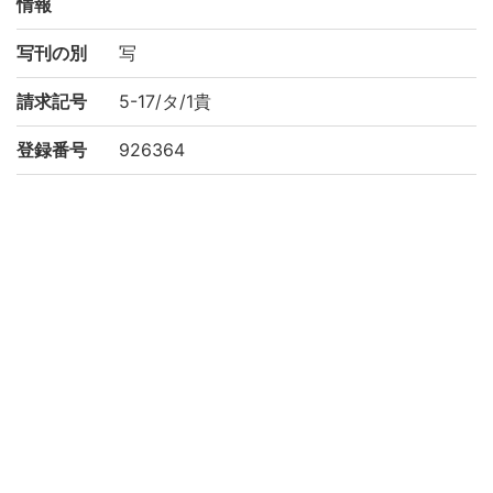
情報
写刊の別
写
請求記号
5-17/タ/1貴
登録番号
926364
NDC
210.09
KSH
儀式典例
有職故実
作成年度
2001
権利関係
二次利用
https://rmda.kulib.kyoto-u.ac.jp/reuse