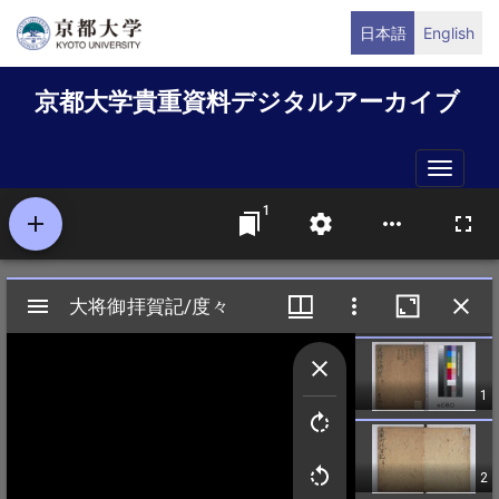
メ
日本語
English
イ
ン
京都大学貴重資料デジタルアーカイブ
コ
ン
テ
Toggle
ン
naviga
ツ
に
移
動