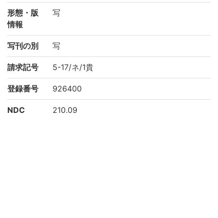
形態・版
写
情報
写刊の別
写
請求記号
5-17/ネ/1貴
登録番号
926400
NDC
210.09
KSH
儀式典例
有職故実
作成年度
2001
権利関係