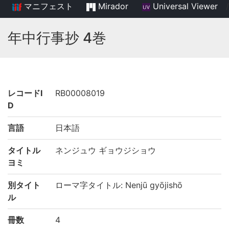
マニフェスト
Mirador
Universal Viewer
/
年中行事抄 4巻
レコードI
RB00008019
D
言語
日本語
タイトル
ネンジュウ ギョウジショウ
ヨミ
別タイト
ローマ字タイトル: Nenjū gyōjishō
ル
冊数
4