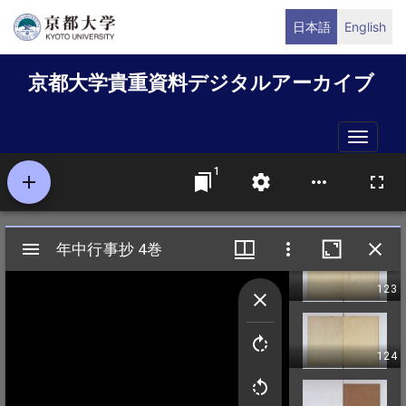
メ
日本語
English
イ
ン
京都大学貴重資料デジタルアーカイブ
コ
ン
テ
Toggle
ン
naviga
ツ
に
移
動