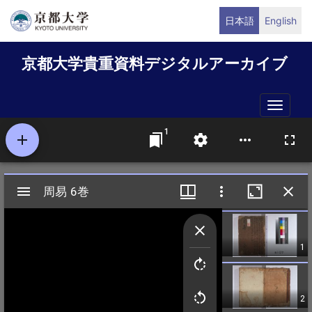
メ
日本語
English
イ
ン
京都大学貴重資料デジタルアーカイブ
コ
ン
テ
Toggle
ン
naviga
ツ
に
移
動