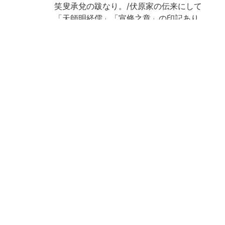
笑叟承兌の跋なり。/伏原家の伝来にして
「天師明経儒」「宣條之章」の印記あり。
(出典: 鈴鹿目録上巻 p.65)
注記
跋末に「慶長十年星集乙巳孟夏初五日/鹿苑
西笑叟承兌」
請求記号
1-62/シ/9貴
登録番号
87672
NDC
123.1
KSH
中国哲学
易経
作成年度
2001
権利関係