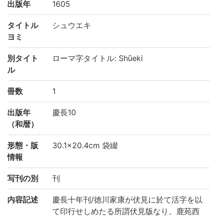
出版年
1605
タイトル
シュウエキ
ヨミ
別タイト
ローマ字タイトル: Shūeki
ル
冊数
1
出版年
慶長10
（和暦）
形態・版
30.1×20.4cm 袋綴
情報
写刊の別
刊
内容記述
慶長十年刊/徳川家康が伏見に於て活字を以
て印行せしめたる所謂伏見版なり。鹿苑西