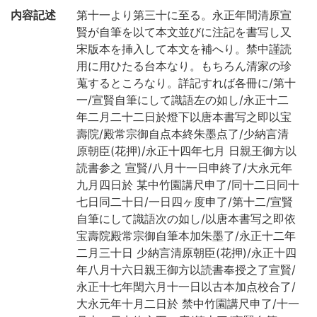
内容記述
第十一より第三十に至る。永正年間清原宣
賢が自筆を以て本文並びに注記を書写し又
宋版本を挿入して本文を補へり。禁中謹読
用に用ひたる台本なり。もちろん清家の珍
蒐するところなり。詳記すれば各冊に/第十
一/宣賢自筆にして識語左の如し/永正十二
年二月二十二日於燈下以唐本書写之即以宝
壽院/殿常宗御自点本終朱墨点了/少納言清
原朝臣(花押)/永正十四年七月 日親王御方以
読書参之 宣賢/八月十一日申終了/大永元年
九月四日於 某中竹園講尺申了/同十二日同十
七日同二十日/一日四ヶ度申了/第十二/宣賢
自筆にして識語次の如し/以唐本書写之即依
宝壽院殿常宗御自筆本加朱墨了/永正十二年
二月三十日 少納言清原朝臣(花押)/永正十四
年八月十六日親王御方以読書奉授之了宣賢/
永正十七年閏六月十一日以古本加点校合了/
大永元年十月二日於 禁中竹園講尺申了/十一