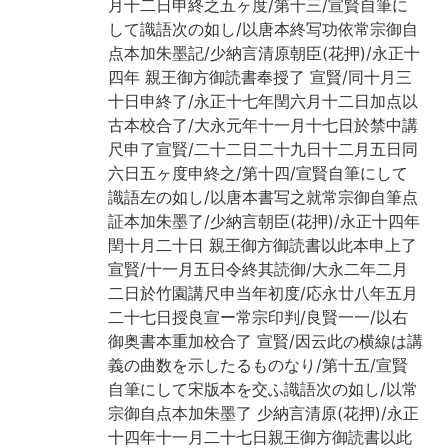
月十二日申終之五ヶ度/第十三/宣賢自筆に
して識語次の如し/以唐本終写功依常宗御自
点本加朱墨記/少納言清原朝臣(花押)/永正十
四年 親王御方御読書奉授了 宣賢/同十月三
十日申終了/永正十七年閏六月十二日加点以
古本校合了/大永元年十一月十七日於禁中講
尺申了宣賢/二十二日二十九日十二月五日同
六日五ヶ度申終之/第十四/宣賢自筆にして
識語左の如し/以唐本書写之就常宗御自筆点
証本加朱墨了/少納言朝臣(花押)/永正十四年
閏十月二十日 親王御方御読書以此本申上了
宣賢/十一月五日令終其読御/大永二年二月
二日於竹園講尺申当年初度/応永廿八年五月
二十七日授良宣ー常宗印判/良賢一一/以右
御奥書本重加校合了 宣賢/因云此の横線は講
義の曲数を示したるものなり/第十五/宣賢
自筆にして宋版本を交ふ識語次の如し/以常
宗御自点本加朱墨了 少納言清原(花押)/永正
十四年十一月二十七日親王御方御読書以此