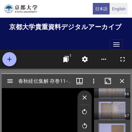
メ
日本語
English
イ
ン
京都大学貴重資料デジタルアーカイブ
コ
ン
テ
Toggle
ン
naviga
ツ
に
移
動