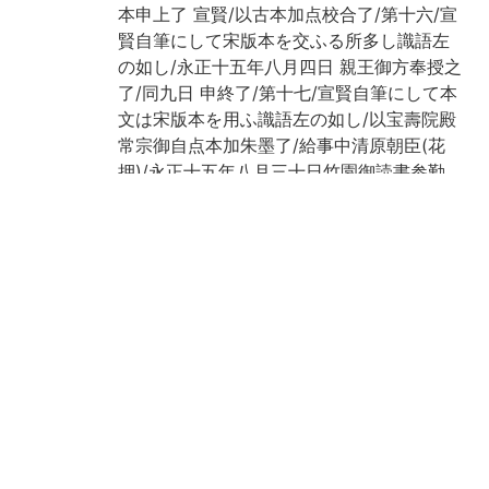
本申上了 宣賢/以古本加点校合了/第十六/宣
賢自筆にして宋版本を交ふる所多し識語左
の如し/永正十五年八月四日 親王御方奉授之
了/同九日 申終了/第十七/宣賢自筆にして本
文は宋版本を用ふ識語左の如し/以宝壽院殿
常宗御自点本加朱墨了/給事中清原朝臣(花
押)/永正十五年八月三十日竹園御読書参勤
之 宣賢/同十六年二月十九日申終了/巻十八/
宣賢自筆にして本文は宋版本を用ふ識語次
の如し/以宝壽院殿常宗御自点本加朱墨了/
少納言清原朝臣(花押)/永正十六年二月二十
四日親王御方御読書以此本奉授者也/同二十
九日 申終了 宣賢/巻十九/宣賢自筆にして宋
版本を多数□用ふ識語次の如し/以宝壽院殿
常宗御自点本加朱墨了/給事清原朝臣(花押)/
永正十六年三月四日 親王御方御読書以此本
申了/同九日申終 宣賢/第二十/宣賢自筆にし
て本文は宋版本を用ふ識語左の如し/以宝壽
院殿常宗御自点本加朱墨/少納言清原朝臣