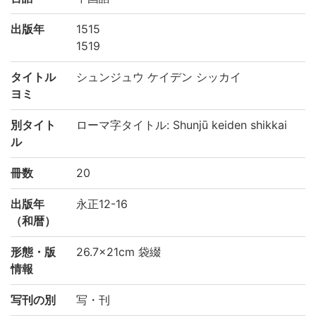
出版年
1515
1519
タイトル
シュンジュウ ケイデン シッカイ
ヨミ
別タイト
ローマ字タイトル: Shunjū keiden shikkai
ル
冊数
20
出版年
永正12-16
（和暦）
形態・版
26.7×21cm 袋綴
情報
写刊の別
写・刊