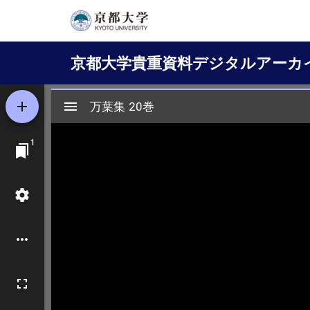
メ
イ
Main
ン
京都大学貴重資料デジタルアーカ
コ
navigation
ン
テ
ン
ツ
に
移
動