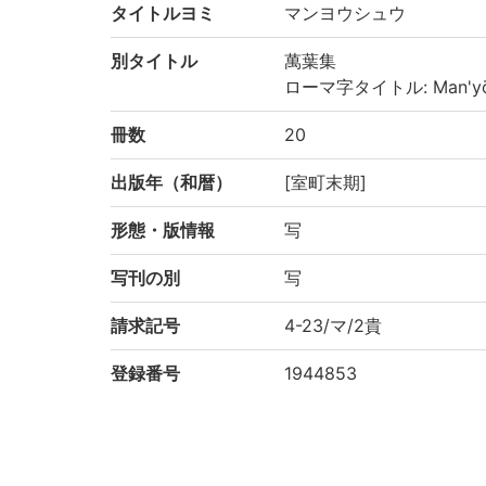
タイトルヨミ
マンヨウシュウ
別タイトル
萬葉集
ローマ字タイトル: Man'yō
冊数
20
出版年（和暦）
[室町末期]
形態・版情報
写
写刊の別
写
請求記号
4-23/マ/2貴
登録番号
1944853
NDC
911.12
KSH
日本文学