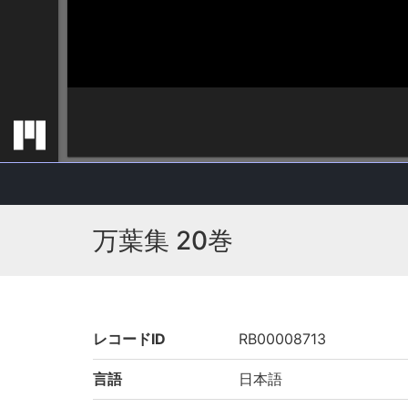
万葉集 20巻
レコードID
RB00008713
言語
日本語