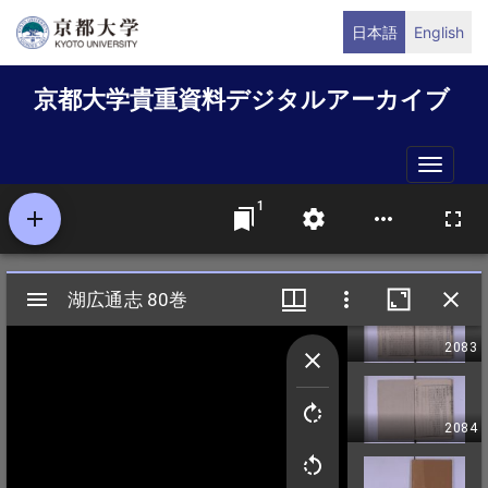
メ
日本語
English
イ
ン
京都大学貴重資料デジタルアーカイブ
コ
ン
テ
Toggle
ン
naviga
ツ
に
移
動