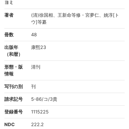
ヨミ
著者
(清)徐国相、王新命等修・宮夢仁、姚淳[ト
ウ]等纂
冊数
48
出版年
康煕23
（和暦）
形態・版
清刊
情報
写刊の別
刊
請求記号
5-86/コ/3貴
登録番号
1115225
NDC
222.2