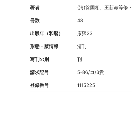
著者
(清)徐国相、王新命等修
冊数
48
出版年（和暦）
康煕23
形態・版情報
清刊
写刊の別
刊
請求記号
5-86/コ/3貴
登録番号
1115225
NDC
222.2
KSH
中国地理
作成年度
2000