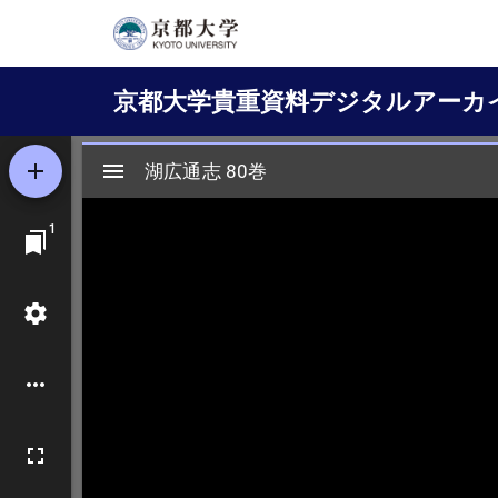
メ
イ
Main
ン
京都大学貴重資料デジタルアーカ
コ
navigation
ン
テ
ン
ツ
に
移
動