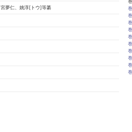
・宮夢仁、姚淳[トウ]等纂
巻
巻
巻
巻
巻
巻
巻
巻
巻
巻