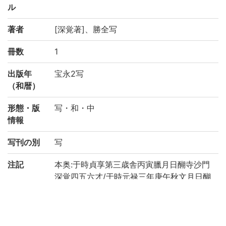
ル
著者
[深覚著]、勝全写
冊数
1
出版年
宝永2写
（和暦）
形態・版
写・和・中
情報
写刊の別
写
注記
本奥:于時貞享第三歳舎丙寅臘月日醐寺沙門
深覚四五六才/于時元禄三年庚午秋文月日醐
寺僧證全書写之、奥書:于時宝永二乙酉年閏
四月上旬…醐寺顕密不二末流勝全三十七歳
国文学研究資料館「日本語の歴史的典籍の
国際共同研究ネットワーク構築計画」によ