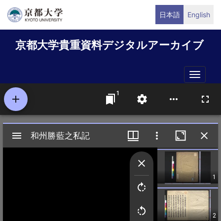
メ
日本語
English
イ
ン
京都大学貴重資料デジタルアーカイブ
コ
ン
テ
Toggle
ン
naviga
ツ
に
移
動