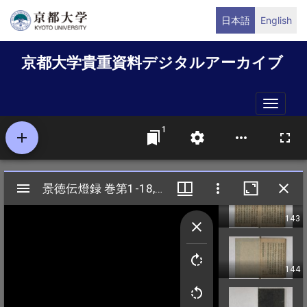
メ
日本語
English
イ
ン
京都大学貴重資料デジタルアーカイブ
コ
ン
テ
Toggle
ン
naviga
ツ
に
移
動