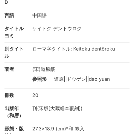
D
言語
中国語
タイトル
ケイトク デントウロク
ヨミ
別タイト
ローマ字タイトル: Keitoku dentōroku
ル
著者
(宋)道原纂
参照形
道原||ドウゲン||dao yuan
冊数
20
出版年
刊(宋版[大蔵経本覆刻])
（和暦）
形態・版
27.3×18.9 (cm)*和 帙入