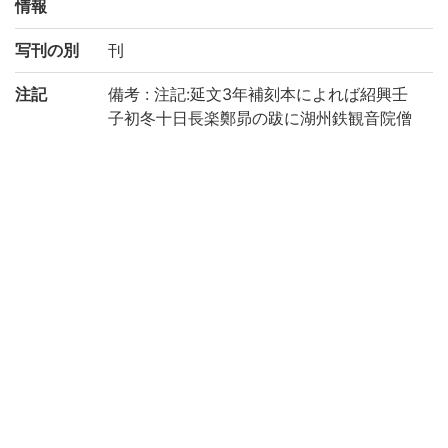
情報
写刊の別
刊
注記
備考 : 注記:延文3年補刻本によれば紹興壬
子初冬十日長楽鄭昴の跋に湖州鉄観音院僧
拱辰の撰を道原が窃みたるもの
請求記号
1-25/ケ/2貴
登録番号
763695
権利関係
二次利用
https://rmda.kulib.kyoto-u.ac.jp/reuse
方法