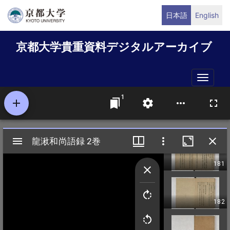
メ
日本語
English
イ
ン
京都大学貴重資料デジタルアーカイブ
コ
ン
テ
Toggle
ン
naviga
ツ
に
移
動