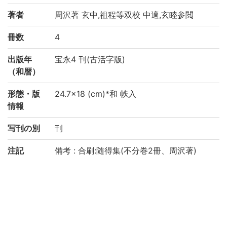
著者
周沢著 玄中,祖程等双校 中適,玄睦参閲
冊数
4
出版年
宝永4 刊(古活字版)
（和暦）
形態・版
24.7×18 (cm)*和 帙入
情報
写刊の別
刊
注記
備考 : 合刷:随得集(不分巻2冊、周沢著)
請求記号
1-25/リ/4貴
登録番号
763768
権利関係