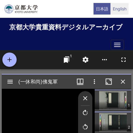
メ
日本語
English
イ
ン
京都大学貴重資料デジタルアーカイブ
コ
ン
テ
Toggle
ン
naviga
ツ
に
移
動