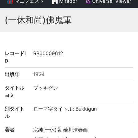
マニフェスト
Mirador
Universal Viewer
/
(一休和尚)佛鬼軍
レコードI
RB00009612
D
出版年
1834
タイトル
ブッキグン
ヨミ
別タイト
ローマ字タイトル: Bukkigun
ル
著者
宗純(一休)著 菱川清春画