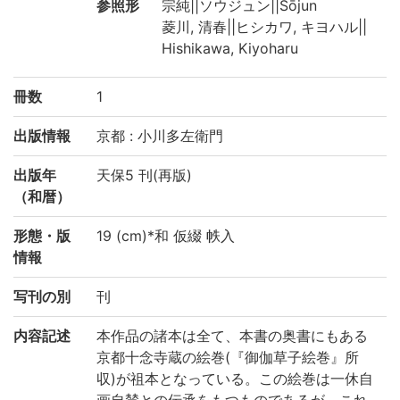
参照形
宗純||ソウジュン||Sōjun
菱川, 清春||ヒシカワ, キヨハル||
Hishikawa, Kiyoharu
冊数
1
出版情報
京都 : 小川多左衛門
出版年
天保5 刊(再版)
（和暦）
形態・版
19 (cm)*和 仮綴 帙入
情報
写刊の別
刊
内容記述
本作品の諸本は全て、本書の奥書にもある
京都十念寺蔵の絵巻(『御伽草子絵巻』所
収)が祖本となっている。この絵巻は一休自