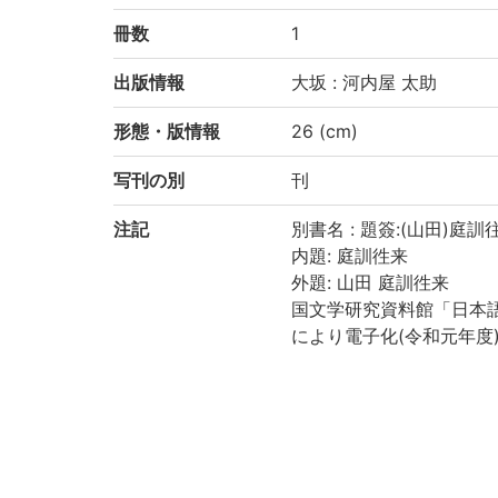
冊数
1
出版情報
大坂 : 河内屋 太助
形態・版情報
26 (cm)
写刊の別
刊
注記
別書名 : 題簽:(山田)庭
内題: 庭訓徃来
外題: 山田 庭訓徃来
国文学研究資料館「日本
により電子化(令和元年度
請求記号
1-54/テ/5
登録番号
RGTN:91000692
作成年度
2019