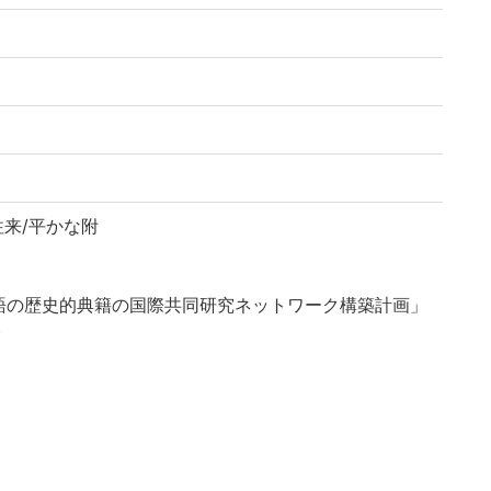
訓往来/平かな附
語の歴史的典籍の国際共同研究ネットワーク構築計画」
)