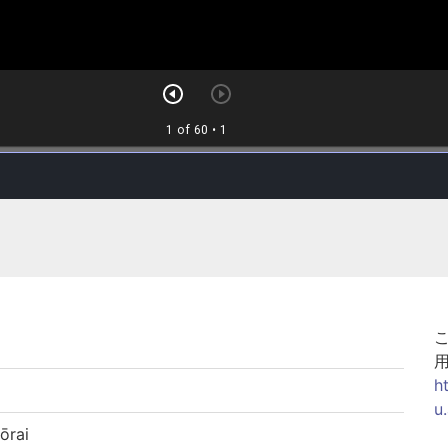
h
u
rai