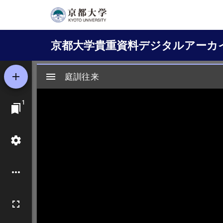
メ
イ
Main
ン
京都大学貴重資料デジタルアーカ
コ
navigation
ン
テ
ン
ツ
に
移
動