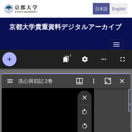
メ
日本語
English
イ
ン
京都大学貴重資料デジタルアーカイブ
コ
ン
テ
Toggle
ン
naviga
ツ
に
移
動