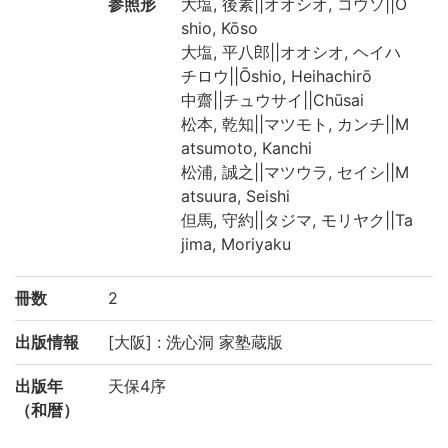
参照形
大塩, 後素||オオシオ, コウソ||Ō
shio, Kōso
大塩, 平八郎||オオシオ, ヘイハ
チロウ||Ōshio, Heihachirō
中齋||チュウサイ||Chūsai
松本, 乾知||マツモト, カンチ||M
atsumoto, Kanchi
松浦, 誠之||マツウラ, セイシ||M
atsuura, Seishi
但馬, 守約||タジマ, モリヤク||Ta
jima, Moriyaku
冊数
2
出版情報
[大阪] : 洗心洞 家塾蔵版
出版年
天保4序
（和暦）