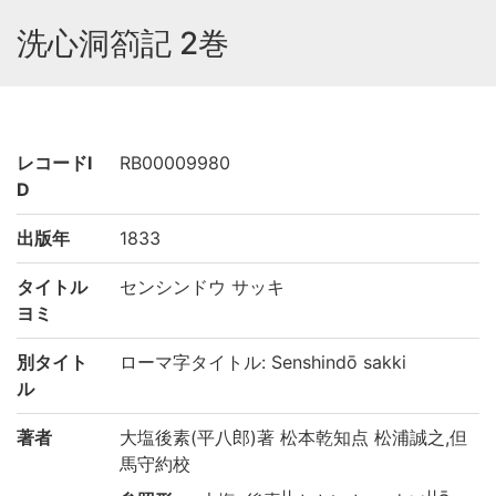
洗心洞箚記 2巻
レコードI
RB00009980
D
出版年
1833
タイトル
センシンドウ サッキ
ヨミ
別タイト
ローマ字タイトル: Senshindō sakki
ル
著者
大塩後素(平八郎)著 松本乾知点 松浦誠之,但
馬守約校