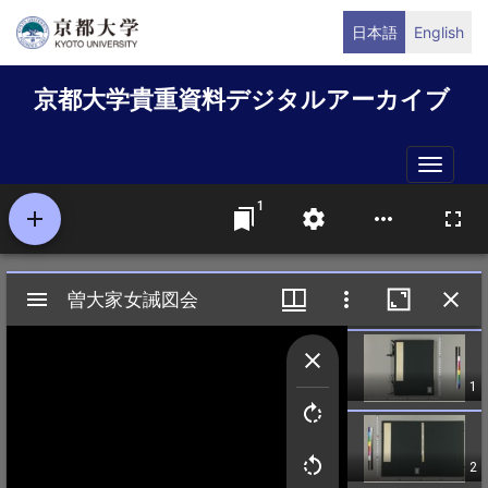
メ
日本語
English
イ
ン
京都大学貴重資料デジタルアーカイブ
コ
ン
テ
Toggle
ン
naviga
ツ
に
移
動