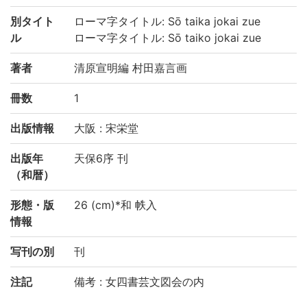
別タイト
ローマ字タイトル: Sō taika jokai zue
ル
ローマ字タイトル: Sō taiko jokai zue
著者
清原宣明編 村田嘉言画
冊数
1
出版情報
大阪 : 宋栄堂
出版年
天保6序 刊
（和暦）
形態・版
26 (cm)*和 帙入
情報
写刊の別
刊
注記
備考 : 女四書芸文図会の内
国文学研究資料館「日本語の歴史的典籍の