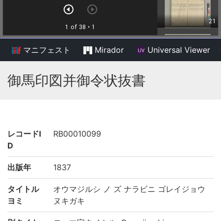
マニフェスト
Mirador
Universal Viewer
/
御馬印図并御令状抜書
レコードI
RB00010099
D
出版年
1837
タイトル
オウマジルシ ノ ズ ナラビニ ゴレイジョウ
ヨミ
ヌキガキ