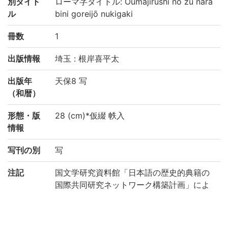
別タイト
ローマ字タイトル: Oumajirushi no zu nara
ル
bini goreijō nukigaki
冊数
1
出版情報
埼玉 : 根岸喜平太
出版年
天保8 写
（和暦）
形態・版
28 (cm)*仮綴 帙入
情報
写刊の別
写
注記
国文学研究資料館「日本語の歴史的典籍の
国際共同研究ネットワーク構築計画」によ
り電子化(令和2年度)
請求記号
2-03/オ/1