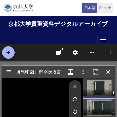
メ
日本語
English
イ
ン
京都大学貴重資料デジタルアーカイブ
コ
ン
テ
Toggle
ン
naviga
ツ
に
移
動