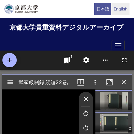
メ
日本語
English
イ
ン
京都大学貴重資料デジタルアーカイブ
コ
ン
テ
Toggle
ン
naviga
ツ
に
移
動