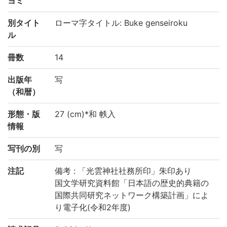
ヨミ
別タイト
ローマ字タイトル: Buke genseiroku
ル
冊数
14
出版年
写
（和暦）
形態・版
27 (cm)*和 帙入
情報
写刊の別
写
注記
備考 : 「光雲神社社務所印」朱印あり
国文学研究資料館「日本語の歴史的典籍の
国際共同研究ネットワーク構築計画」によ
り電子化(令和2年度)