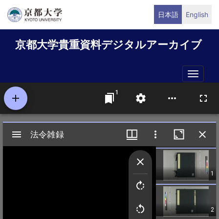
メ
日本語
English
イ
ン
京都大学貴重資料デジタルアーカイブ
コ
ン
テ
Toggle
ン
naviga
ツ
に
移
動