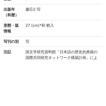
出版年
慶応2 写
（和暦）
形態・版
27 (cm)*和 帙入
情報
写刊の別
写
注記
国文学研究資料館「日本語の歴史的典籍の
国際共同研究ネットワーク構築計画」によ
り電子化(令和2年度)
請求記号
2-03/ホ/2
登録番号
91001729
作成年度
2020
リストNO
KYOT-05095