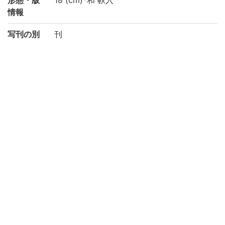
情報
写刊の別
刊
注記
国文学研究資料館「日本語の歴史的典籍の
国際共同研究ネットワーク構築計画」によ
り電子化(令和2年度)
請求記号
2-03/ミ/3
登録番号
91001739-91001742
作成年度
2020
リストNO
KYOT-05101
権利関係