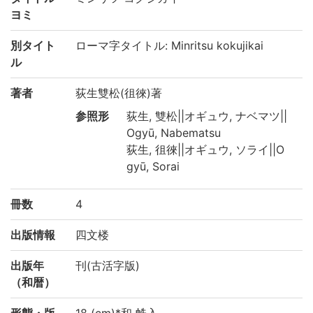
ヨミ
別タイト
ローマ字タイトル: Minritsu kokujikai
ル
著者
荻生雙松(徂徠)著
参照形
荻生, 雙松||オギュウ, ナベマツ||
Ogyū, Nabematsu
荻生, 徂徠||オギュウ, ソライ||O
gyū, Sorai
冊数
4
出版情報
四文楼
出版年
刊(古活字版)
（和暦）
形態・版
18 (cm)*和 帙入