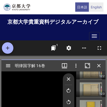
メ
日本語
English
イ
ン
京都大学貴重資料デジタルアーカイブ
コ
ン
テ
Toggle
ン
naviga
ツ
に
移
動