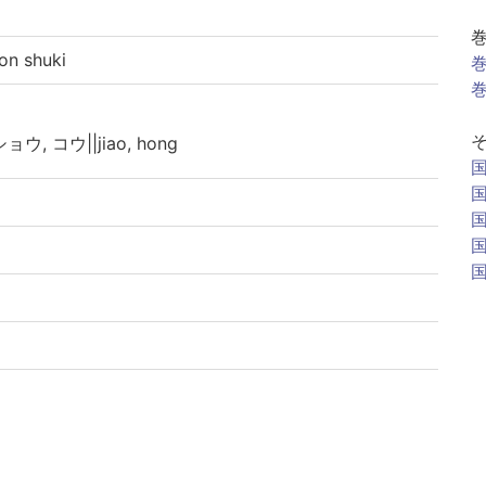
 shuki
巻
巻
ショウ, コウ||jiao, hong
印記あり、4巻41,42丁、6巻36丁、7巻37,38丁白紙、