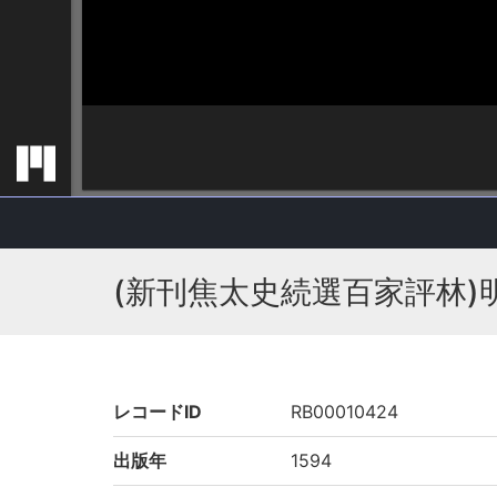
(新刊焦太史続選百家評林)明
レコードID
RB00010424
出版年
1594