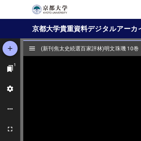
メ
イ
Main
ン
京都大学貴重資料デジタルアーカ
コ
navigation
ン
テ
ン
ツ
に
移
動