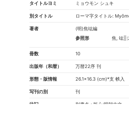
タイトルヨミ
ミョウモン シュキ
別タイトル
ローマ字タイトル: Myōmon
著者
(明)焦竑編
参照形
焦, 竑||
冊数
10
出版年（和暦）
万暦22序 刊
形態・版情報
26.1×16.3 (cm)*支 帙入
写刊の別
刊
注記
別書名 : 版心:明朝古文
備考 : 「脇坂淡路守」等朱
5巻裏表紙欠