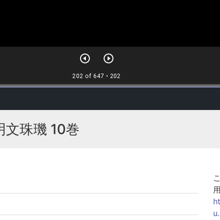
文珠璣 10巻
h
u