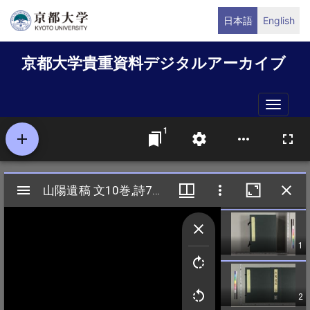
メ
日本語
English
イ
ン
京都大学貴重資料デジタルアーカイブ
コ
ン
テ
Toggle
ン
naviga
ツ
に
移
動