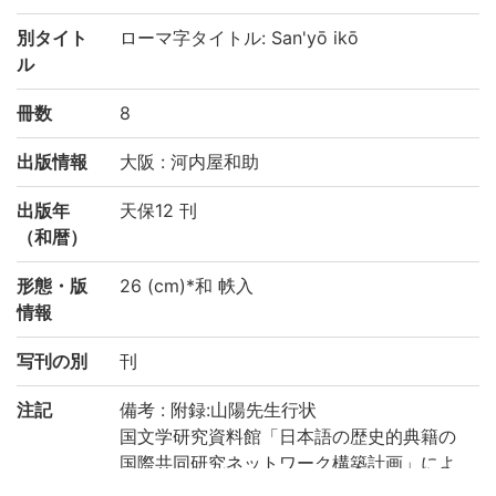
別タイト
ローマ字タイトル: San'yō ikō
ル
冊数
8
出版情報
大阪 : 河内屋和助
出版年
天保12 刊
（和暦）
形態・版
26 (cm)*和 帙入
情報
写刊の別
刊
注記
備考 : 附録:山陽先生行状
国文学研究資料館「日本語の歴史的典籍の
国際共同研究ネットワーク構築計画」によ
り電子化(令和2年度)