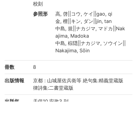
校刻
参照形
高, 啓||コウ, ケイ||gao, qi
金, 檀||キン, ダン||jin, tan
中島, 規||ナカジマ, マドカ||Nak
ajima, Madoka
中島, 棕隠||ナカジマ, ソウイン||
Nakajima, Sōin
冊数
8
出版情報
京都 : 山城屋佐兵衛等 絶句集:精義堂蔵版
律詩集:二書堂蔵版
出版年
天保10,安政3 刊
（和暦）
形態・版
25 (cm)*和 帙入
情報