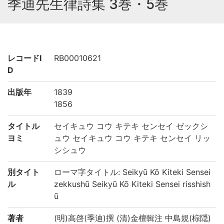
季迪先生律詩集 3巻・5巻
レコードI
RB00010621
D
出版年
1839
1856
タイトル
セイキュウ コウ キテキ センセイ ゼックシ
ヨミ
ュウ セイキュウ コウ キテキ センセイ リッ
シシュウ
別タイト
ローマ字タイトル: Seikyū Kō Kiteki Sensei
ル
zekkushū Seikyū Kō Kiteki Sensei risshish
ū
著者
(明)高啓(季迪)撰 (清)金檀輯注 中島規(棕隠)