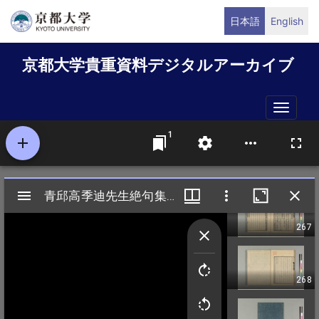
メ
日本語
English
イ
ン
京都大学貴重資料デジタルアーカイブ
コ
ン
テ
Toggle
ン
naviga
ツ
に
移
動