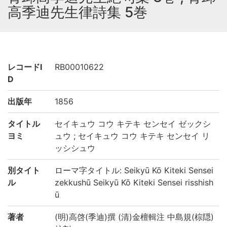
高季迪先生律詩集 5巻
レコードI
RB00010622
D
出版年
1856
タイトル
セイキュウ コウ キテキ センセイ ゼックシ
ヨミ
ュウ ; セイキュウ コウ キテキ センセイ リ
ッシシュウ
別タイト
ローマ字タイトル: Seikyū Kō Kiteki Sensei
ル
zekkushū Seikyū Kō Kiteki Sensei risshish
ū
著者
(明)高啓(季迪)撰 (清)金檀輯注 中島規(棕隠)