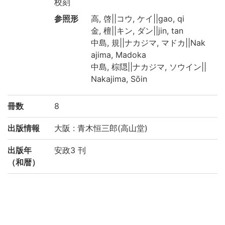
校刻
参照形
高, 啓||コウ, ケイ||gao, qi
金, 檀||キン, ダン||jin, tan
中島, 規||ナカジマ, マドカ||Nak
ajima, Madoka
中島, 棕隠||ナカジマ, ソウイン||
Nakajima, Sōin
冊数
8
出版情報
大阪 : 青木恒三郎(高山堂)
出版年
安政3 刊
（和暦）
形態・版
26 (cm)*和 帙入
情報
写刊の別
刊