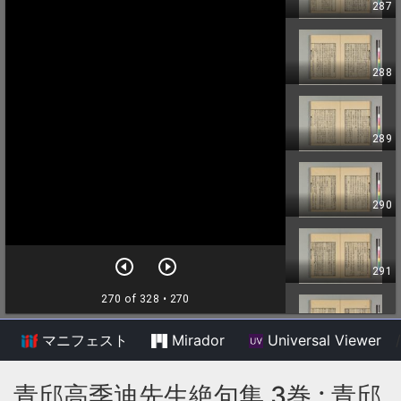
マニフェスト
Mirador
Universal Viewer
/
青邱高季迪先生絶句集 3巻 ; 青邱