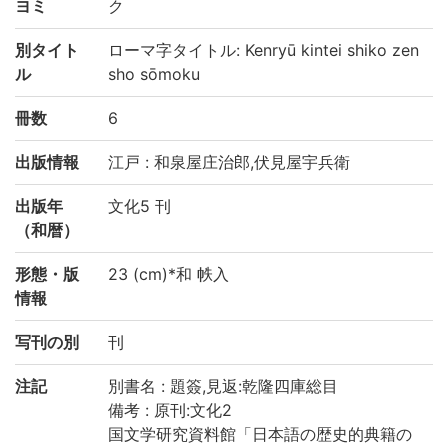
ヨミ
ク
別タイト
ローマ字タイトル: Kenryū kintei shiko zen
ル
sho sōmoku
冊数
6
出版情報
江戸 : 和泉屋庄治郎,伏見屋宇兵衛
出版年
文化5 刊
（和暦）
形態・版
23 (cm)*和 帙入
情報
写刊の別
刊
注記
別書名 : 題簽,見返:乾隆四庫総目
備考 : 原刊:文化2
国文学研究資料館「日本語の歴史的典籍の