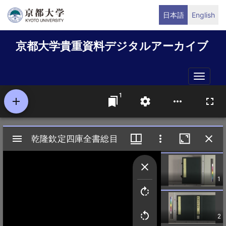
メ
日本語
English
イ
ン
京都大学貴重資料デジタルアーカイブ
コ
ン
テ
Toggle
ン
naviga
ツ
に
移
動