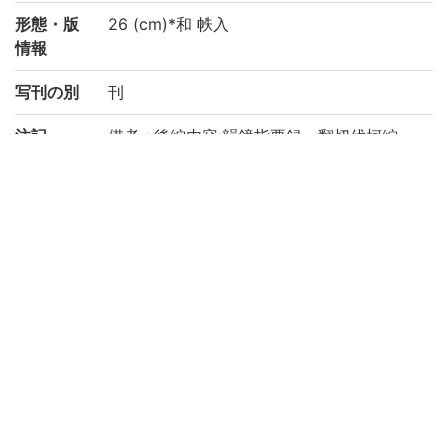
形態・版
26 (cm)*和 帙入
情報
写刊の別
刊
注記
備考 : 後編内容:韻鏡指要録、翻切伐柯編
国文学研究資料館「日本語の歴史的典籍の
国際共同研究ネットワーク構築計画」によ
り電子化(令和2年度)
請求記号
4-87/マ/1
登録番号
91003709-91003712
作成年度
2020
リストNO
KYOT-05578
権利関係