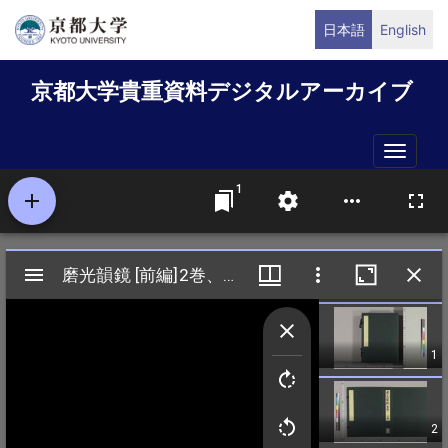
メ
日本語
English
イ
ン
京都大学貴重資料デジタルアーカイブ
コ
ン
テ
Toggle
ン
naviga
ツ
に
移
動