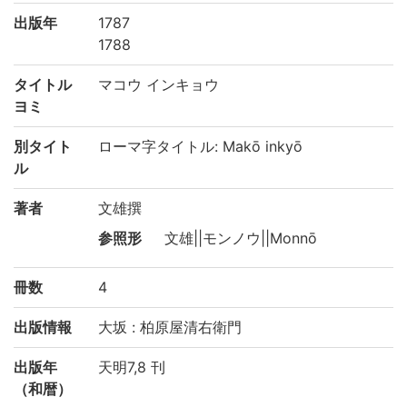
出版年
1787
1788
タイトル
マコウ インキョウ
ヨミ
別タイト
ローマ字タイトル: Makō inkyō
ル
著者
文雄撰
参照形
文雄||モンノウ||Monnō
冊数
4
出版情報
大坂 : 柏原屋清右衛門
出版年
天明7,8 刊
（和暦）