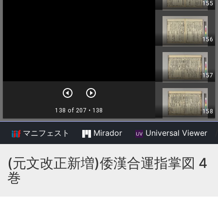
マニフェスト
Mirador
Universal Viewer
/
(元文改正新増)倭漢合運指掌図 4
巻