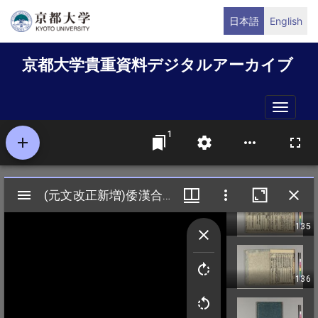
メ
日本語
English
イ
ン
京都大学貴重資料デジタルアーカイブ
コ
ン
テ
Toggle
ン
naviga
ツ
に
移
動