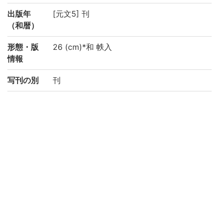
出版年
[元文5] 刊
（和暦）
形態・版
26 (cm)*和 帙入
情報
写刊の別
刊
注記
別書名 : 書名は題簽による 内題:大日本国帝
王年代
備考 : 附:大日本国帝系略之図
国文学研究資料館「日本語の歴史的典籍の
国際共同研究ネットワーク構築計画」によ
り電子化(令和2年度)
請求記号
5-03/ワ/1
登録番号
91003798-91003801