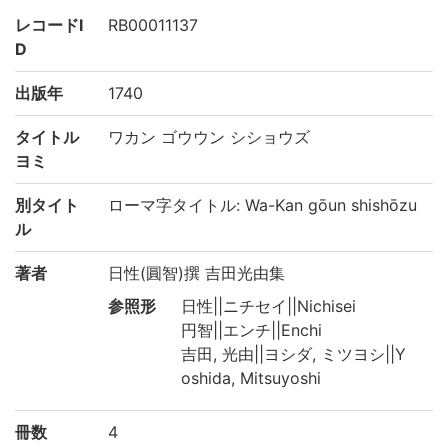
レコードI
RB00011137
D
出版年
1740
タイトル
ワカン ゴウウン シショウズ
ヨミ
別タイト
ローマ字タイトル: Wa-Kan gōun shishōzu
ル
著者
日性(圓智)撰 吉田光由集
参照形
日性||ニチセイ||Nichisei
円智||エンチ||Enchi
吉田, 光由||ヨシダ, ミツヨシ||Y
oshida, Mitsuyoshi
冊数
4