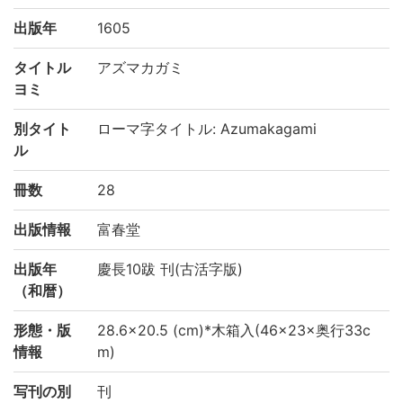
出版年
1605
タイトル
アズマカガミ
ヨミ
別タイト
ローマ字タイトル: Azumakagami
ル
冊数
28
出版情報
富春堂
出版年
慶長10跋 刊(古活字版)
（和暦）
形態・版
28.6×20.5 (cm)*木箱入(46×23×奥行33c
情報
m)
写刊の別
刊