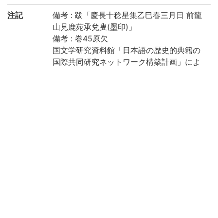
注記
備考 : 跋「慶長十稔星集乙巳春三月日 前龍
山見鹿苑承兌叟(墨印)」
備考 : 巻45原欠
国文学研究資料館「日本語の歴史的典籍の
国際共同研究ネットワーク構築計画」によ
り電子化(令和2年度)
請求記号
5-07/ア/1貴
登録番号
763734
作成年度
2020
リストNO
KYOT-06662
権利関係