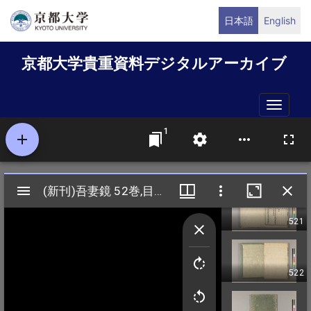
メ
日本語
English
イ
ン
京都大学貴重資料デジタルアーカイブ
コ
ン
テ
Toggle
ン
naviga
ツ
に
移
動