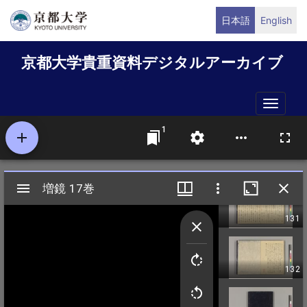
メ
日本語
English
イ
ン
京都大学貴重資料デジタルアーカイブ
コ
ン
テ
Toggle
ン
naviga
ツ
に
移
動