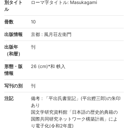
別タイト
ローマ字タイトル: Masukagami
ル
冊数
10
出版情報
京都 : 風月荘左衛門
出版年
刊
（和暦）
形態・版
26 (cm)*和 帙入
情報
写刊の別
刊
注記
備考 : 「平出氏書室記」(平出鰹三郎)の朱印
あり
国文学研究資料館「日本語の歴史的典籍の
国際共同研究ネットワーク構築計画」によ
り電子化(令和2年度)