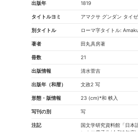
出版年
1819
タイトルヨミ
アマクサ グンダン タイ
別タイトル
ローマ字タイトル: Amakusa 
著者
田丸具房著
冊数
21
出版情報
清水菅吉
出版年（和暦）
文政2 写
形態・版情報
23 (cm)*和 帙入
写刊の別
写
注記
国文学研究資料館「日本
により電子化(令和2年度)