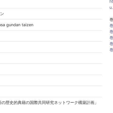
h
u
ゼン
gundan taizen
巻
巻
巻
巻
巻
語の歴史的典籍の国際共同研究ネットワーク構築計画」