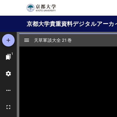
メ
イ
Main
ン
京都大学貴重資料デジタルアーカ
コ
navigation
ン
テ
ン
ツ
に
移
動