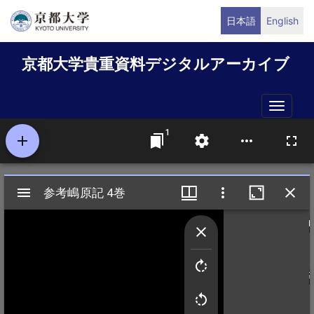
メ
日本語
English
イ
ン
京都大学貴重資料デジタルアーカイブ
コ
ン
テ
Toggle
ン
naviga
ツ
に
移
動