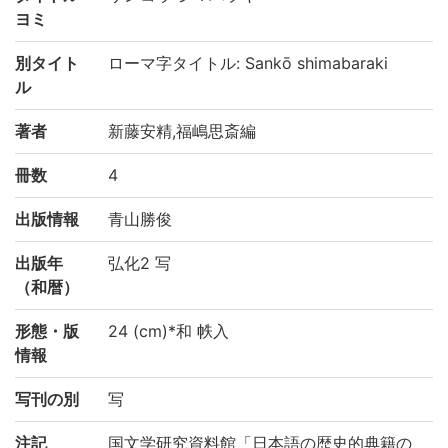
ヨミ
別タイト
ローマ字タイトル: Sankō shimabaraki
ル
著者
新藤安精,福嶋思斎編
冊数
4
出版情報
青山勝俊
出版年
弘化2 写
（和暦）
形態・版
24 (cm)*和 帙入
情報
写刊の別
写
注記
国文学研究資料館「日本語の歴史的典籍の