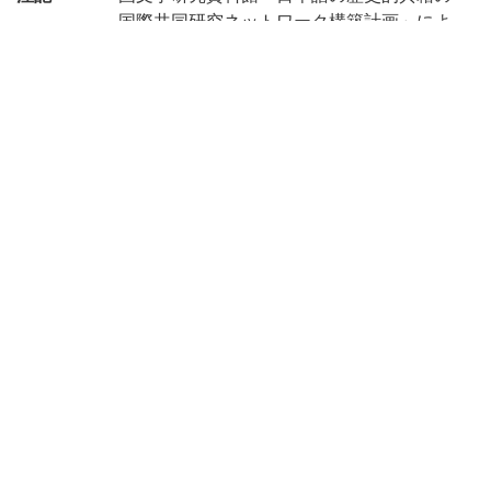
国際共同研究ネットワーク構築計画」によ
り電子化(令和2年度)
請求記号
5-11/サ/3
登録番号
91004224-91004227
作成年度
2020
リストNO
KYOT-05671
権利関係
二次利用
https://rmda.kulib.kyoto-u.ac.jp/reuse
方法
所蔵
京都大学附属図書館 Main Library, Kyoto U