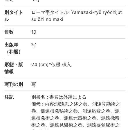
別タイト
ローマ字タイトル: Yamazaki-ryū ryōchijut
ル
su ōhi no maki
冊数
10
出版年
写
（和暦）
形態・版
24 (cm)*仮綴 秩入
情報
写刊の別
写
注記
別書名 : 書名は外題による
備考 : 内容:測遠忍之述之巻、測遠算勘術之
巻、側遠根発秘術之巻、測遠応変之巻、測
遠根発術之巻、測遠元器術之巻、測遠機轉
術之巻、測遠見盤術之巻、測遠要領秘術之