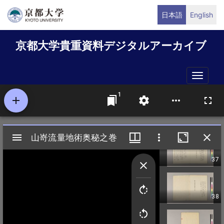
メ
日本語
English
イ
ン
京都大学貴重資料デジタルアーカイブ
コ
ン
テ
Toggle
ン
naviga
ツ
に
移
動