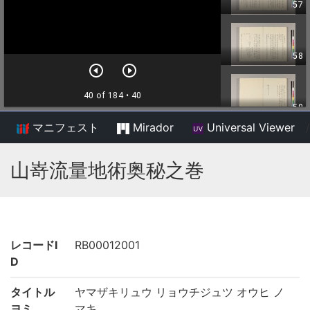
マニフェスト
Mirador
Universal Viewer
/
山嵜流量地術奥秘之巻
レコードI
RB00012001
D
タイトル
ヤマザキリュウ リョウチジュツ オウヒ ノ
ヨミ
マキ