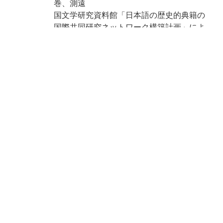
巻、測遠
国文学研究資料館「日本語の歴史的典籍の
国際共同研究ネットワーク構築計画」によ
り電子化(令和2年度)
請求記号
8-09/ヤ/1
登録番号
91006153-91006162
作成年度
2020
リストNO
KYOT-06088
権利関係
二次利用
https://rmda.kulib.kyoto-u.ac.jp/reuse
方法