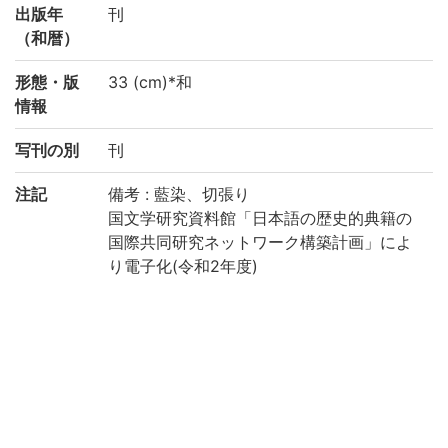
出版年
刊
（和暦）
形態・版
33 (cm)*和
情報
写刊の別
刊
注記
備考 : 藍染、切張り
国文学研究資料館「日本語の歴史的典籍の
国際共同研究ネットワーク構築計画」によ
り電子化(令和2年度)
請求記号
8-47/ソ/1
登録番号
91006536
作成年度
2020
リストNO
KYOT-06188