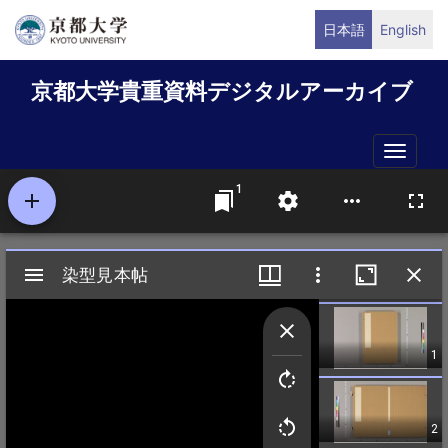
メ
日本語
English
イ
ン
京都大学貴重資料デジタルアーカイブ
コ
ン
テ
Toggle
ン
naviga
ツ
に
移
動