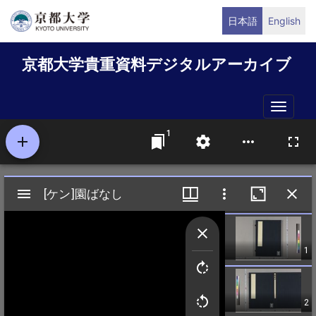
メ
日本語
English
イ
ン
京都大学貴重資料デジタルアーカイブ
コ
ン
テ
Toggle
ン
naviga
ツ
に
移
動