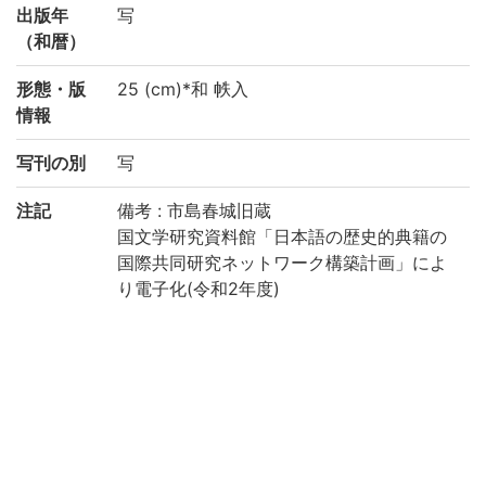
出版年
写
（和暦）
形態・版
25 (cm)*和 帙入
情報
写刊の別
写
注記
備考 : 市島春城旧蔵
国文学研究資料館「日本語の歴史的典籍の
国際共同研究ネットワーク構築計画」によ
り電子化(令和2年度)
請求記号
10-05/ケ/3
登録番号
91007141
作成年度
2020
リストNO
KYOT-06334