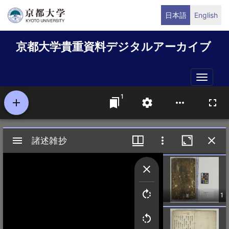
メ
日本語
English
イ
ン
京都大学貴重資料デジタルアーカイブ
コ
ン
テ
Toggle
ン
naviga
ツ
に
移
動