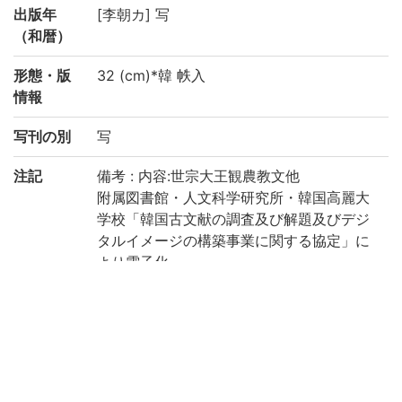
出版年
[李朝カ] 写
（和暦）
形態・版
32 (cm)*韓 帙入
情報
写刊の別
写
注記
備考 : 内容:世宗大王観農教文他
附属図書館・人文科学研究所・韓国高麗大
学校「韓国古文献の調査及び解題及びデジ
タルイメージの構築事業に関する協定」に
より電子化
請求記号
10-06/シ/3
登録番号
91007382
作成年度
2018