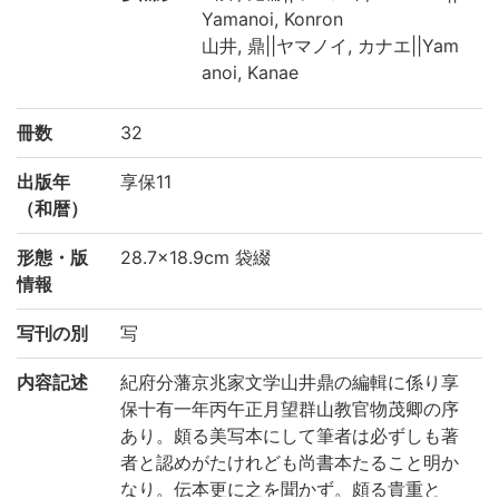
Yamanoi, Konron
山井, 鼎||ヤマノイ, カナエ||Yam
anoi, Kanae
冊数
32
出版年
享保11
（和暦）
形態・版
28.7×18.9cm 袋綴
情報
写刊の別
写
内容記述
紀府分藩京兆家文学山井鼎の編輯に係り享
保十有一年丙午正月望群山教官物茂卿の序
あり。頗る美写本にして筆者は必ずしも著
者と認めがたけれども尚書本たること明か
なり。伝本更に之を聞かず。頗る貴重と