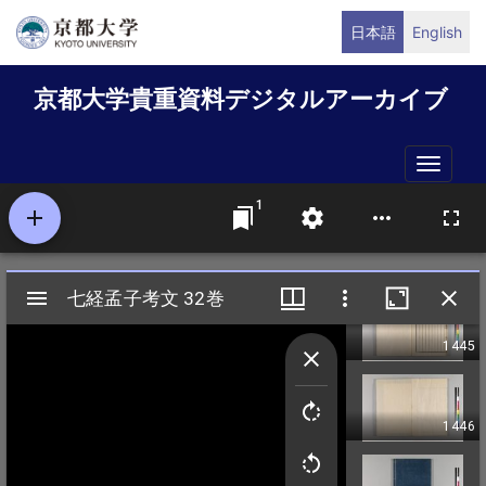
メ
日本語
English
イ
ン
京都大学貴重資料デジタルアーカイブ
コ
ン
テ
Toggle
ン
naviga
ツ
に
移
動