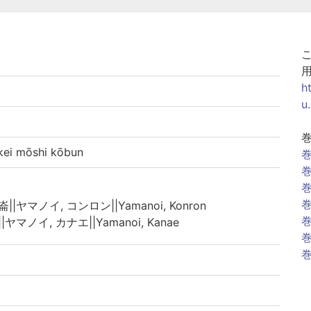
h
u
i mōshi kōbun
巻
巻
巻
巻
崙||ヤマノイ, コンロン||Yamanoi, Konron
巻
|ヤマノイ, カナエ||Yamanoi, Kanae
巻
巻