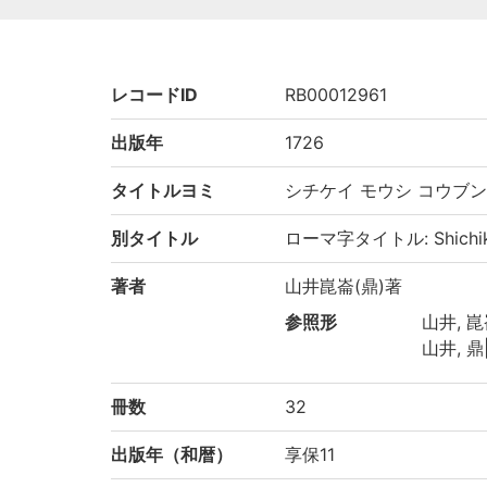
レコードID
RB00012961
出版年
1726
タイトルヨミ
シチケイ モウシ コウブン
別タイトル
ローマ字タイトル: Shichike
著者
山井崑崙(鼎)著
参照形
山井, 崑
山井, 鼎|
冊数
32
出版年（和暦）
享保11