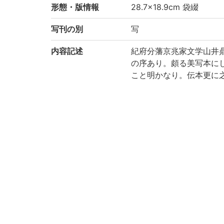
形態・版情報
28.7×18.9cm 袋綴
写刊の別
写
内容記述
紀府分藩京兆家文学山井
の序あり。頗る美写本に
こと明かなり。伝本更に
朱印を捺したるより見れ
云七経とは周易、尚書、毛
上巻 p.62)
注記
序末に「享保十有一年丙午
各冊前遊紙に「西條邸図
請求記号
1-61/シ/1貴
登録番号
311484
国書総目録
(4-106p.) 七経孟子考