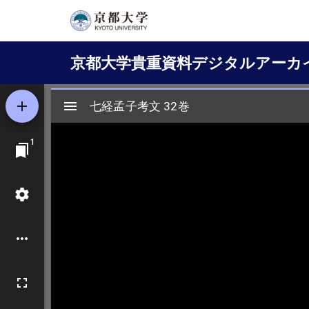
メ
イ
Main
ン
京都大学貴重資料デジタルアーカ
コ
navigation
ン
テ
ン
ツ
に
移
動