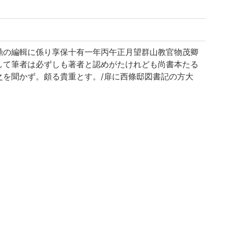
鼎の編輯に係り享保十有一年丙午正月望群山教官物茂卿
して筆者は必ずしも著者と認めがたけれども尚書本たる
之を聞かず。頗る貴重とす。/扉に西條邸図書記の方大
ばもと伊予西條候に珍蔵せられたるものと思はる。/因
詩、左伝、礼記、論語及孝経をいふ。(出典: 鈴鹿目録
正月望/郡山教官物 茂卿 題」
書記」の朱印あり
文 || シチケイモウシコウブン