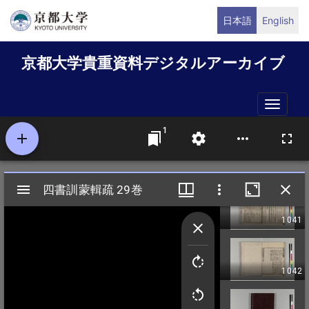
メ
日本語
English
イ
ン
京都大学貴重資料デジタルアーカイブ
コ
ン
テ
Toggle
ン
naviga
ツ
に
移
動