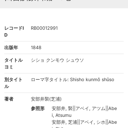
レコードI
RB00012991
D
出版年
1848
タイトル
シショ クンモウ シュウソ
ヨミ
別タイト
ローマ字タイトル: Shisho kunmō shūso
ル
著者
安部井褧(芝浦)
参照形
安部井, 褧||アベイ, アツム||Abe
i, Atsumu
安部井, 芝浦||アベイ, シホ||Abe