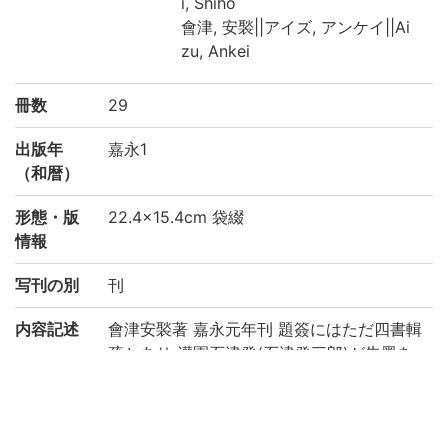
i, Shiho
會津, 安褧||アイズ, アンケイ||Ai
zu, Ankei
冊数
29
出版年
嘉永1
（和暦）
形態・版
22.4×15.4cm 袋綴
情報
写刊の別
刊
内容記述
會津安褧著 嘉永元年刊 題簽にはただ四書輯
疏とあり 灌園石津発(石津発三郎)が朱墨を
以て批評を加へたり 後裔石津 (出典: 鈴鹿目
録上巻 p.100)
注記
第1冊見返しに「嘉永元年戊申鐫」。序(1)末