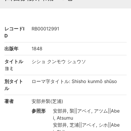
レコードI
RB00012991
D
出版年
1848
タイトル
シショ クンモウ シュウソ
ヨミ
別タイト
ローマ字タイトル: Shisho kunmō shūso
ル
著者
安部井褧(芝浦)
参照形
安部井, 褧||アベイ, アツム||Abe
i, Atsumu
安部井, 芝浦||アベイ, シホ||Abe