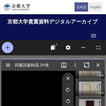
メ
日本語
English
イ
ン
京都大学貴重資料デジタルアーカイブ
コ
ン
テ
Toggle
ン
naviga
ツ
に
移
動