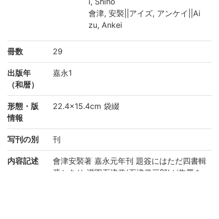
i, Shiho
會津, 安褧||アイズ, アンケイ||Ai
zu, Ankei
冊数
29
出版年
嘉永1
（和暦）
形態・版
22.4×15.4cm 袋綴
情報
写刊の別
刊
内容記述
會津安褧著 嘉永元年刊 題簽にはただ四書輯
疏とあり 灌園石津発(石津発三郎)が朱墨を
以て批評を加へたり 後裔石津 (出典: 鈴鹿目
録上巻 p.100)
注記
第1冊見返しに「嘉永元年戊申鐫」。序(1)末