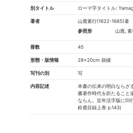
別タイトル
ローマ字タイトル: Yamaga
著者
山鹿素行(1622-1685)著
参照形
山鹿, 素
冊数
45
形態・版情報
28×20cm 袋綴
写刊の別
写
内容記述
本書の伝来の明白ならざ
書著作時代を距たること
ならん。近年活字版に印行
鈴鹿目録上巻 p.143)
請求記号
1-81/ヤ/1貴