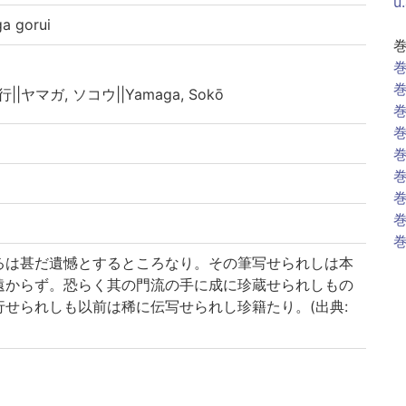
u
 gorui
巻
巻
行||ヤマガ, ソコウ||Yamaga, Sokō
巻
巻
巻
巻
巻
巻
巻
るは甚だ遺憾とするところなり。その筆写せられしは本
遠からず。恐らく其の門流の手に成に珍蔵せられしもの
せられしも以前は稀に伝写せられし珍籍たり。(出典: