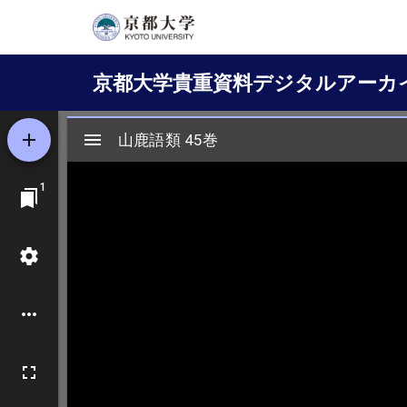
メ
イ
Main
ン
京都大学貴重資料デジタルアーカ
コ
navigation
ン
テ
ン
ツ
に
移
動