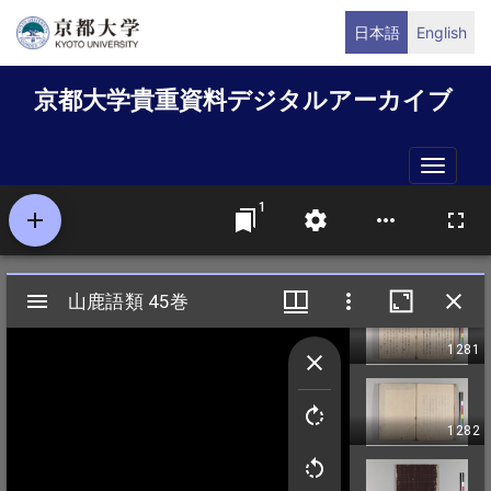
メ
日本語
English
イ
ン
京都大学貴重資料デジタルアーカイブ
コ
ン
テ
Toggle
ン
naviga
ツ
に
移
動