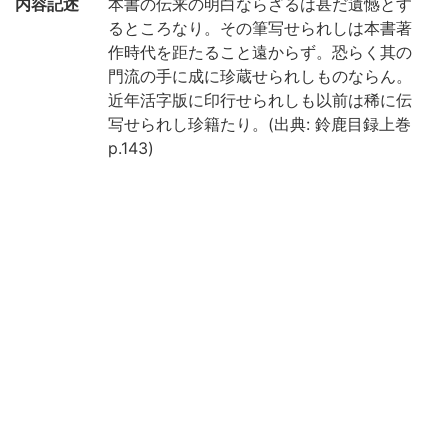
内容記述
本書の伝来の明白ならざるは甚だ遺憾とす
るところなり。その筆写せられしは本書著
作時代を距たること遠からず。恐らく其の
門流の手に成に珍蔵せられしものならん。
近年活字版に印行せられしも以前は稀に伝
写せられし珍籍たり。(出典: 鈴鹿目録上巻
p.143)
請求記号
1-81/ヤ/1貴
登録番号
8944
国書総目
(7-789p.) 山鹿語類 || ヤマガゴルイ
録
作成年度
2019
権利関係