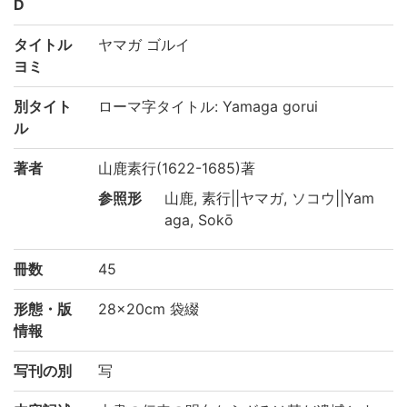
D
タイトル
ヤマガ ゴルイ
ヨミ
別タイト
ローマ字タイトル: Yamaga gorui
ル
著者
山鹿素行(1622-1685)著
参照形
山鹿, 素行||ヤマガ, ソコウ||Yam
aga, Sokō
冊数
45
形態・版
28×20cm 袋綴
情報
写刊の別
写