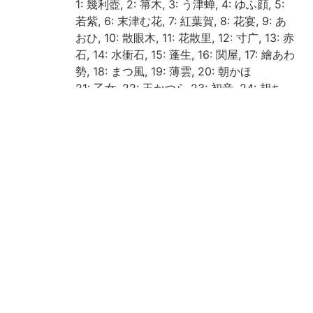
1: 幾利壺, 2: 箒木, 3: う津蝉, 4: ゆふ顔, 5:
若紫, 6: 末津む花, 7: 紅葉賀, 8: 花宴, 9: あ
おひ, 10: 散眼木, 11: 花散里, 12: 寸广, 13: 赤
石, 14: 水衝石, 15: 蓬生, 16: 関屋, 17: 繪あわ
勢, 18: まつ風, 19: 薄雲, 20: 朝かほ
21: 乙女, 22: 玉かつら 23: 初音, 24: 胡ち
ふ, 25 ほたる, 26: 床夏, 27: 篝火, 28: 野分,
29: 行幸, 30: 藤袴, 31: 真木柱, 32: 梅か枝,
33: 藤裏葉, 34: 若菜上, 35: 若菜下, 36: 柏
木, 37: よこ笛, 38: 鈴むし, 39: 夕き里, 40:
御法
41: まほろし, 42: 匂宮 43: 紅梅, 44: 竹川, 4
5: 橋姫, 46: 椎本, 47: 総角, 48: 早蕨, 49: 寄
生, 50: 東屋, 51: 浮舟, 52: 蜻蛉, 53: 手習, 5
4: 夢浮橋
請求記号
4-30/ケ/1貴
登録番号
147760