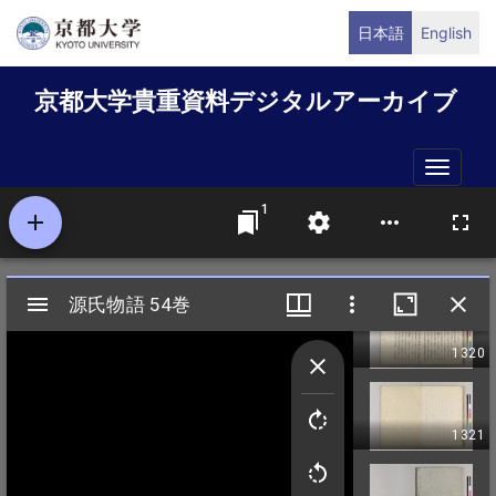
メ
日本語
English
イ
ン
京都大学貴重資料デジタルアーカイブ
コ
ン
テ
Toggle
ン
naviga
ツ
に
移
動