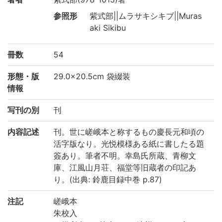
参照形
紫式部||ムラサキシキブ||Muras
aki Sikibu
冊数
54
形態・版
29.0×20.5cm 袋綴装
情報
写刊の別
刊
内容記述
刊。世に嵯峨本と称するもの慶長元和頃の
活字版なり。光悦模様ある紙に書したる題
簽あり。筆者不明。幸島氏所蔵、青柳文
庫、江風山月荘、福堂等旧蔵者の印記あ
り。(出典: 鈴鹿目録中巻 p.87)
注記
嵯峨本
朱校入